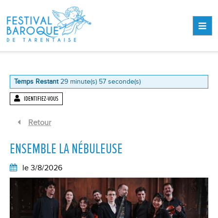
Aller au contenu
Aller au pied de page
MEN
Temps Restant
29
minute(s)
57
seconde(s)
IDENTIFIEZ-VOUS
Retour
ENSEMBLE LA NÉBULEUSE
le 3/8/2026